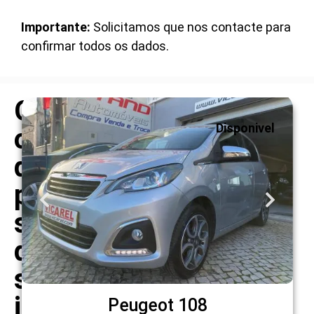
Importante:
Solicitamos que nos contacte para
confirmar todos os dados.
Outras
Disponivel
opções
que
podem
ser
do
seu
interesse
Peugeot 108