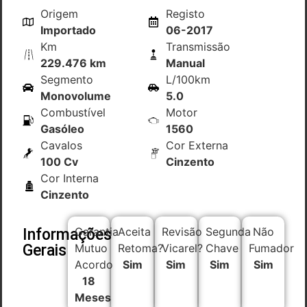
Origem
Registo
Importado
06-2017
Km
Transmissão
229.476 km
Manual
Segmento
L/100km
Monovolume
5.0
Combustível
Motor
Gasóleo
1560
Cavalos
Cor Externa
100 Cv
Cinzento
Cor Interna
Cinzento
Garantia
Aceita
Revisão
Segunda
Não
Informações
Gerais
Mutuo
Retoma?
Vicarel?
Chave
Fumador
Acordo
Sim
Sim
Sim
Sim
18
Meses