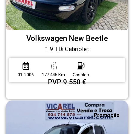
Volkswagen New Beetle
1.9 TDi Cabriolet
01-2006
177.445 Km
Gasóleo
PVP 9.550 €
Promoção