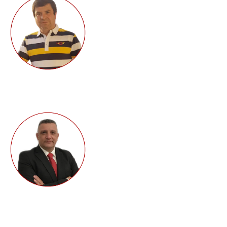
Nogueira
Gerente
+351 219 565 144
+351 934 714 575
topvicarel@gmail.com
Nuno Duarte
Comercial - Vendas
+351 219 565 144
+351 916 007 390
topvicarel@gmail.com