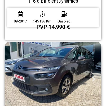
116 d EfficientDynamics
09-2017
145.186 Km
Gasóleo
PVP 14.990 €
Vendido