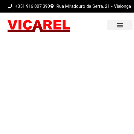
+351 916 007 390
Rua Miradouro da Serra, 21 - Vialonga
Sobre nós