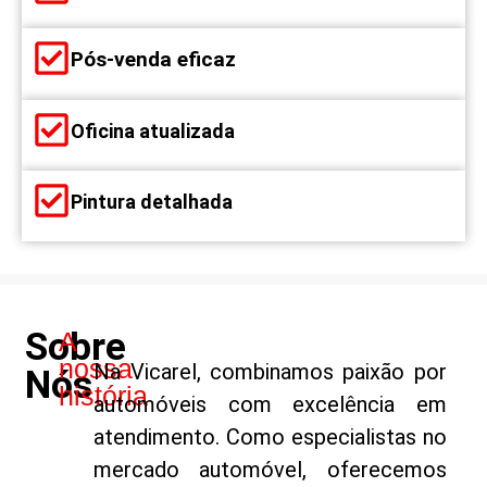
Pós-venda eficaz
Oficina atualizada
Pintura detalhada
Sobre
A
nossa
Na Vicarel, combinamos paixão por
Nós
história
automóveis com excelência em
atendimento. Como especialistas no
mercado automóvel, oferecemos