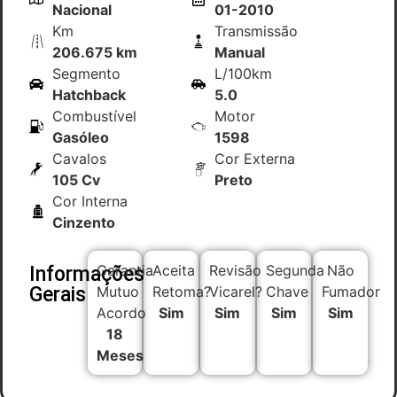
Nacional
01-2010
Km
Transmissão
206.675 km
Manual
Segmento
L/100km
Hatchback
5.0
Combustível
Motor
Gasóleo
1598
Cavalos
Cor Externa
105 Cv
Preto
Cor Interna
Cinzento
Garantia
Aceita
Revisão
Segunda
Não
Informações
Gerais
Mutuo
Retoma?
Vicarel?
Chave
Fumador
Acordo
Sim
Sim
Sim
Sim
18
Meses