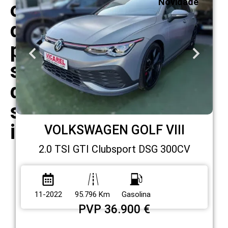
Novidade
opções
que
podem
ser
do
seu
interesse
VOLKSWAGEN GOLF VIII
2.0 TSI GTI Clubsport DSG 300CV
11-2022
95.796 Km
Gasolina
PVP 36.900 €