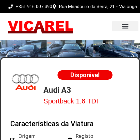
+351 916 007 390
Rua Miradouro da Serra, 21 - Vialonga
Sobre nós
Disponivel
Audi A3
Sportback 1.6 TDI
Características da Viatura
Origem
Registo