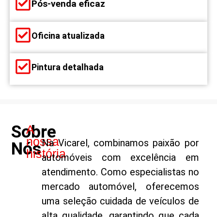
Pós-venda eficaz
Oficina atualizada
Pintura detalhada
Sobre
A
nossa
Na Vicarel, combinamos paixão por
Nós
história
automóveis com excelência em
atendimento. Como especialistas no
mercado automóvel, oferecemos
uma seleção cuidada de veículos de
alta qualidade, garantindo que cada