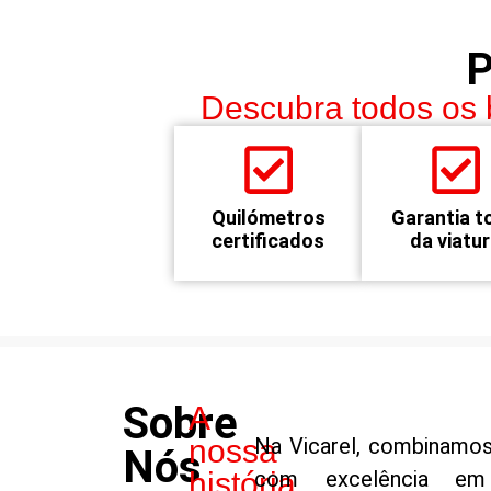
Descubra todos os 
Quilómetros
Garantia t
certificados
da viatu
Sobre
A
nossa
Na Vicarel, combinamos
Nós
história
com excelência em