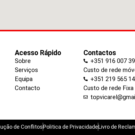
Acesso Rápido
Contactos
Sobre
+351 916 007 3
Serviços
Custo de rede móv
Equipa
+351 219 565 1
Contacto
Custo de rede Fixa
topvicarel@gma
ução de Conflitos
Politica de Privacidade
Livro de Recl