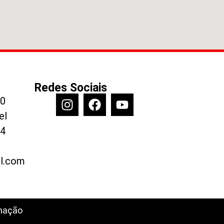
Redes Sociais
90
el
44
il.com
amação