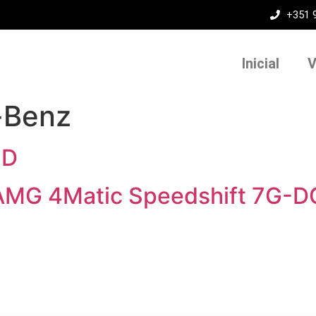
+351 
Inicial
V
-Benz
 D
MG 4Matic Speedshift 7G-DC
Veja os nossos serviços
Temos várias opções