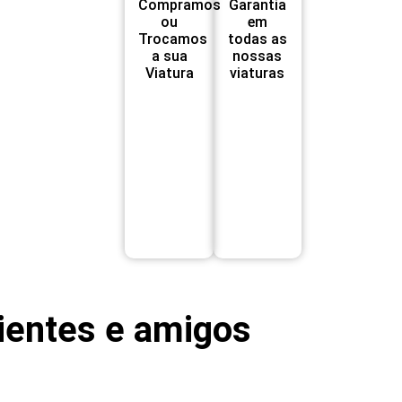
Compramos
Garantia
ou
em
Trocamos
todas as
a sua
nossas
Viatura
viaturas
ientes e amigos