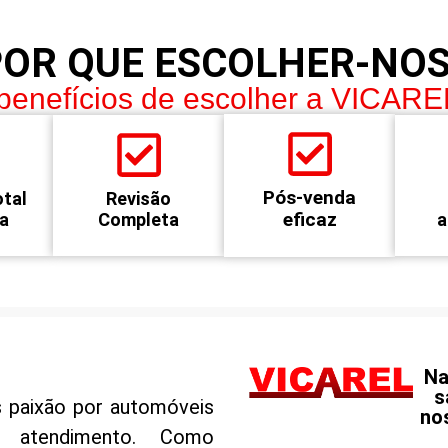
POR QUE ESCOLHER-NOS
benefícios de escolher a VICARE
Pós-venda
otal
Revisão
eficaz
ra
Completa
a
Na
s
 paixão por automóveis
no
 atendimento. Como