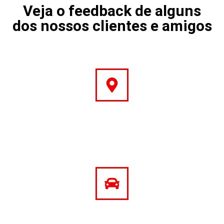
Veja o feedback de alguns
dos nossos clientes e amigos
Endereço
Rua Miradouro da Serra, 21
Vialonga
Código Postal: 2625-693
Stand
Segunda a sexta-feira: das 09h às 19:30h