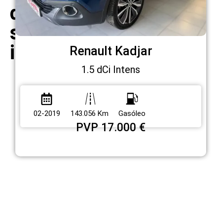
do
seu
interesse
Renault Kadjar
1.5 dCi Intens
02-2019
143.056 Km
Gasóleo
PVP 17.000 €
Veja os nossos serviços
Temos várias opções