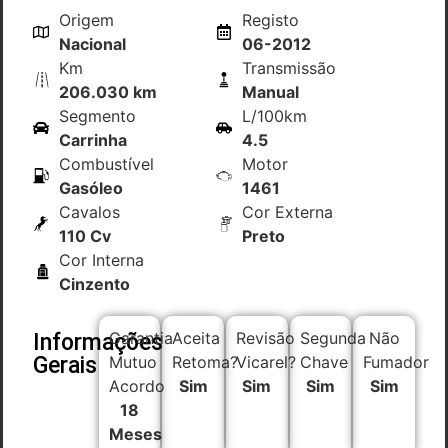
Origem
Registo
Nacional
06-2012
Km
Transmissão
206.030 km
Manual
Segmento
L/100km
Carrinha
4.5
Combustível
Motor
Gasóleo
1461
Cavalos
Cor Externa
110 Cv
Preto
Cor Interna
Cinzento
Garantia
Aceita
Revisão
Segunda
Não
Informações
Gerais
Mutuo
Retoma?
Vicarel?
Chave
Fumador
Acordo
Sim
Sim
Sim
Sim
18
Meses