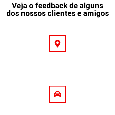
Veja o feedback de alguns
dos nossos clientes e amigos
Endereço
Rua Miradouro da Serra, 21
Vialonga
Código Postal: 2625-693
Stand
Segunda a sexta-feira: das 09h às 19:30h